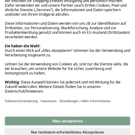
Ups! Da ist etwas schiefgelaufen. Bitte die Seite neu laden oder
nochmals versuchen.
Ups! Da ist etwas schiefgelaufen. Bitte die Seite neu laden oder
nochmals versuchen.
Ups! Da ist etwas schiefgelaufen. Bitte die Seite neu laden oder