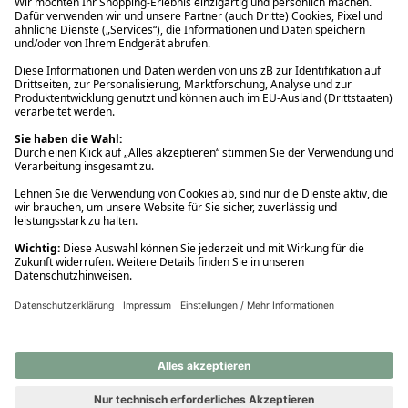
Ups! Da ist etwas schiefgelaufen. Bitte die Seite neu laden oder
nochmals versuchen.
Ups! Da ist etwas schiefgelaufen. Bitte die Seite neu laden oder
nochmals versuchen.
Ups! Da ist etwas schiefgelaufen. Bitte die Seite neu laden oder