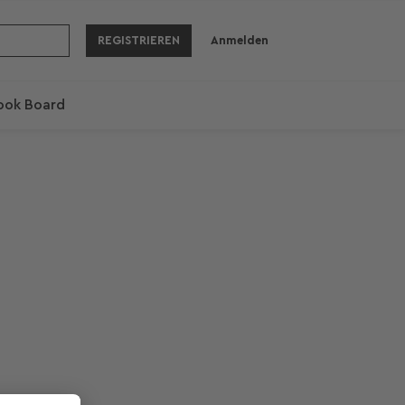
REGISTRIEREN
Anmelden
ook Board