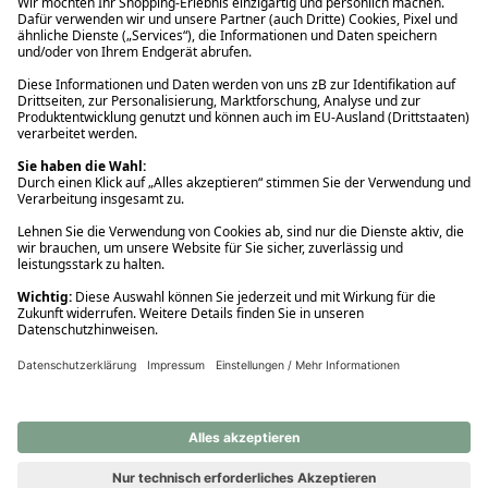
Ups! Da ist etwas schiefgelaufen. Bitte die Seite neu laden oder
nochmals versuchen.
Ups! Da ist etwas schiefgelaufen. Bitte die Seite neu laden oder
nochmals versuchen.
Ups! Da ist etwas schiefgelaufen. Bitte die Seite neu laden oder