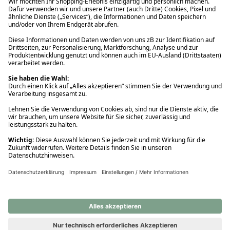
Ups! Da ist etwas schiefgelaufen. Bitte die Seite neu laden oder
nochmals versuchen.
Ups! Da ist etwas schiefgelaufen. Bitte die Seite neu laden oder
nochmals versuchen.
Ups! Da ist etwas schiefgelaufen. Bitte die Seite neu laden oder