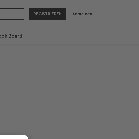
REGISTRIEREN
Anmelden
ook Board