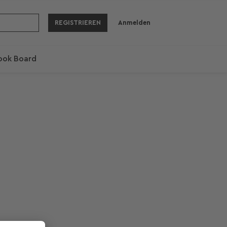
REGISTRIEREN
Anmelden
ook Board