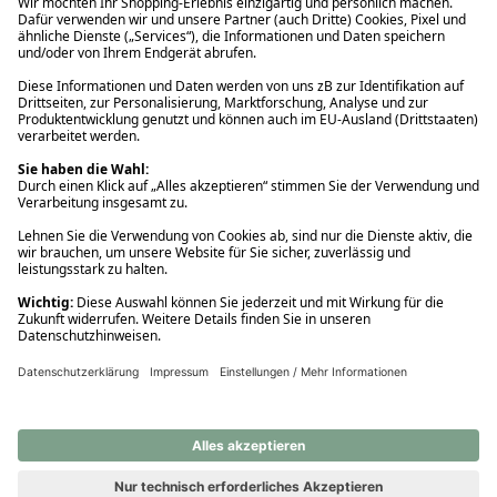
Ups! Da ist etwas schiefgelaufen. Bitte die Seite neu laden oder
nochmals versuchen.
Ups! Da ist etwas schiefgelaufen. Bitte die Seite neu laden oder
nochmals versuchen.
Ups! Da ist etwas schiefgelaufen. Bitte die Seite neu laden oder