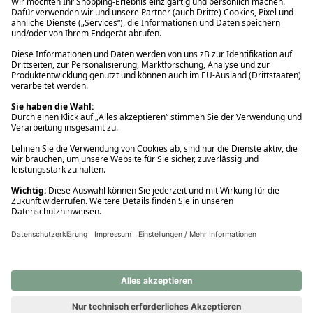
Ups! Da ist etwas schiefgelaufen. Bitte die Seite neu laden oder
nochmals versuchen.
Ups! Da ist etwas schiefgelaufen. Bitte die Seite neu laden oder
nochmals versuchen.
Ups! Da ist etwas schiefgelaufen. Bitte die Seite neu laden oder