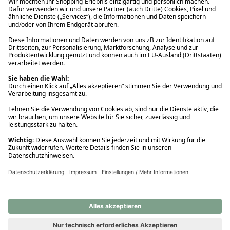
Ups! Da ist etwas schiefgelaufen. Bitte die Seite neu laden oder
nochmals versuchen.
Ups! Da ist etwas schiefgelaufen. Bitte die Seite neu laden oder
nochmals versuchen.
Ups! Da ist etwas schiefgelaufen. Bitte die Seite neu laden oder