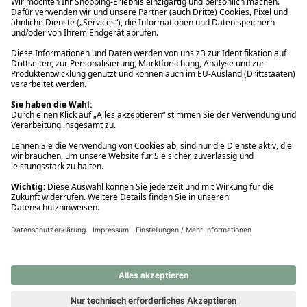
Ups! Da ist etwas schiefgelaufen. Bitte die Seite neu laden oder
nochmals versuchen.
Ups! Da ist etwas schiefgelaufen. Bitte die Seite neu laden oder
nochmals versuchen.
Ups! Da ist etwas schiefgelaufen. Bitte die Seite neu laden oder