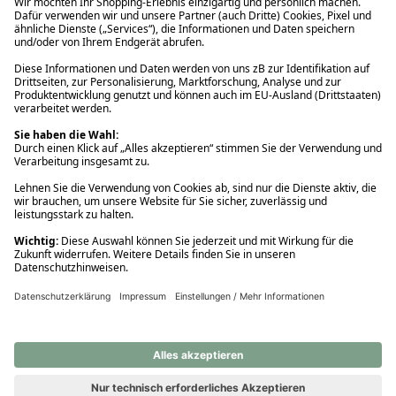
Ups! Da ist etwas schiefgelaufen. Bitte die Seite neu laden oder
nochmals versuchen.
Ups! Da ist etwas schiefgelaufen. Bitte die Seite neu laden oder
nochmals versuchen.
Ups! Da ist etwas schiefgelaufen. Bitte die Seite neu laden oder