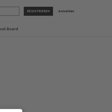
REGISTRIEREN
Anmelden
ook Board