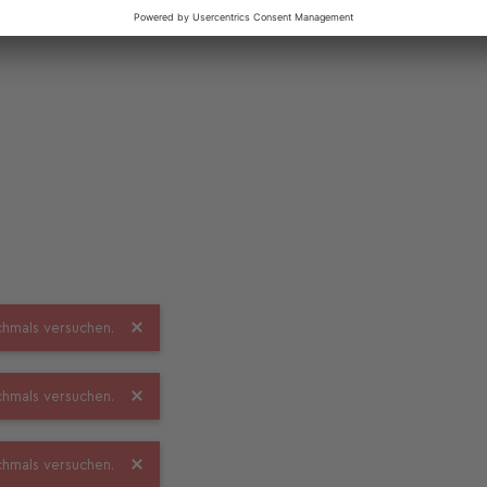
ochmals versuchen.
ochmals versuchen.
ochmals versuchen.