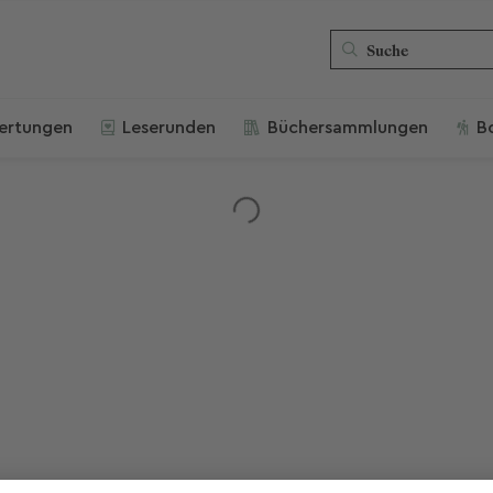
ertungen
Leserunden
Büchersammlungen
B