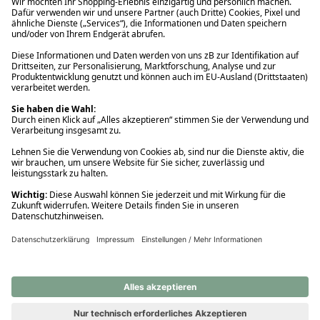
Ups! Da ist etwas schiefgelaufen. Bitte die Seite neu laden oder
nochmals versuchen.
Ups! Da ist etwas schiefgelaufen. Bitte die Seite neu laden oder
nochmals versuchen.
Ups! Da ist etwas schiefgelaufen. Bitte die Seite neu laden oder