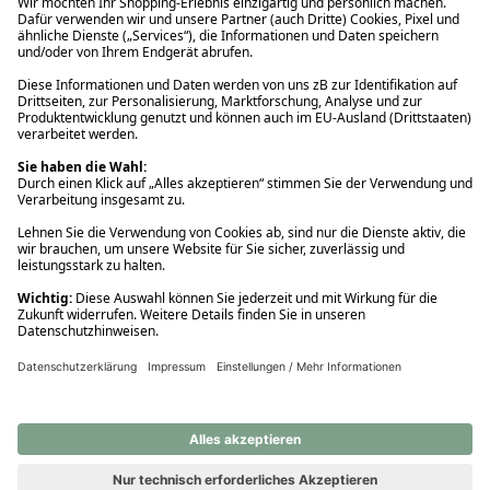
Ups! Da ist etwas schiefgelaufen. Bitte die Seite neu laden oder
nochmals versuchen.
Ups! Da ist etwas schiefgelaufen. Bitte die Seite neu laden oder
nochmals versuchen.
Ups! Da ist etwas schiefgelaufen. Bitte die Seite neu laden oder