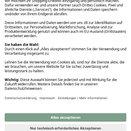
Ups! Da ist etwas schiefgelaufen. Bitte die Seite neu laden oder
nochmals versuchen.
Ups! Da ist etwas schiefgelaufen. Bitte die Seite neu laden oder
nochmals versuchen.
Ups! Da ist etwas schiefgelaufen. Bitte die Seite neu laden oder