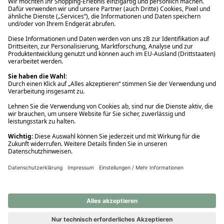
Ups! Da ist etwas schiefgelaufen. Bitte die Seite neu laden oder
nochmals versuchen.
Ups! Da ist etwas schiefgelaufen. Bitte die Seite neu laden oder
nochmals versuchen.
Ups! Da ist etwas schiefgelaufen. Bitte die Seite neu laden oder