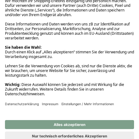
Ups! Da ist etwas schiefgelaufen. Bitte die Seite neu laden oder
nochmals versuchen.
Ups! Da ist etwas schiefgelaufen. Bitte die Seite neu laden oder
nochmals versuchen.
Ups! Da ist etwas schiefgelaufen. Bitte die Seite neu laden oder