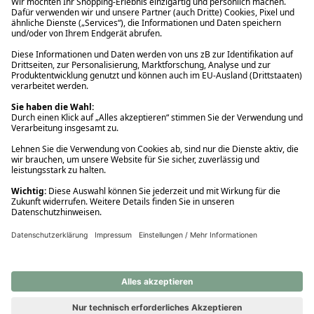
Ups! Da ist etwas schiefgelaufen. Bitte die Seite neu laden oder
nochmals versuchen.
Ups! Da ist etwas schiefgelaufen. Bitte die Seite neu laden oder
nochmals versuchen.
Ups! Da ist etwas schiefgelaufen. Bitte die Seite neu laden oder