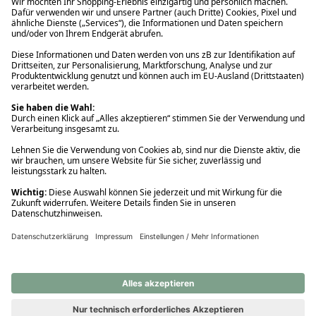
Ups! Da ist etwas schiefgelaufen. Bitte die Seite neu laden oder
nochmals versuchen.
Ups! Da ist etwas schiefgelaufen. Bitte die Seite neu laden oder
nochmals versuchen.
Ups! Da ist etwas schiefgelaufen. Bitte die Seite neu laden oder