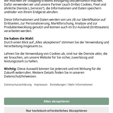
Ups! Da ist etwas schiefgelaufen. Bitte die Seite neu laden oder
nochmals versuchen.
Ups! Da ist etwas schiefgelaufen. Bitte die Seite neu laden oder
nochmals versuchen.
Ups! Da ist etwas schiefgelaufen. Bitte die Seite neu laden oder