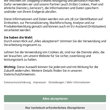
Ups! Da ist etwas schiefgelaufen. Bitte die Seite neu laden oder
nochmals versuchen.
Ups! Da ist etwas schiefgelaufen. Bitte die Seite neu laden oder
nochmals versuchen.
Ups! Da ist etwas schiefgelaufen. Bitte die Seite neu laden oder