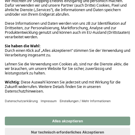
Ups! Da ist etwas schiefgelaufen. Bitte die Seite neu laden oder
nochmals versuchen.
Ups! Da ist etwas schiefgelaufen. Bitte die Seite neu laden oder
nochmals versuchen.
Ups! Da ist etwas schiefgelaufen. Bitte die Seite neu laden oder