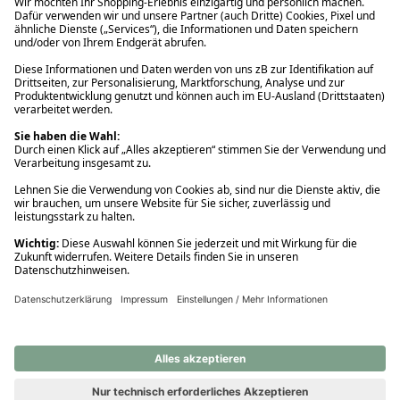
Ups! Da ist etwas schiefgelaufen. Bitte die Seite neu laden oder
nochmals versuchen.
Ups! Da ist etwas schiefgelaufen. Bitte die Seite neu laden oder
nochmals versuchen.
Ups! Da ist etwas schiefgelaufen. Bitte die Seite neu laden oder