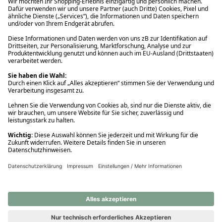
Ups! Da ist etwas schiefgelaufen. Bitte die Seite neu laden oder
nochmals versuchen.
Ups! Da ist etwas schiefgelaufen. Bitte die Seite neu laden oder
nochmals versuchen.
Ups! Da ist etwas schiefgelaufen. Bitte die Seite neu laden oder