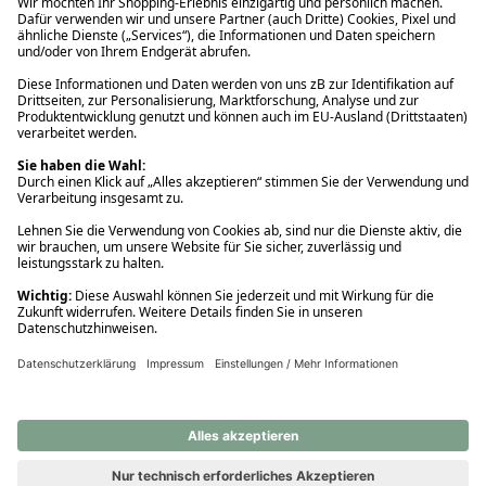
Ups! Da ist etwas schiefgelaufen. Bitte die Seite neu laden oder
nochmals versuchen.
Ups! Da ist etwas schiefgelaufen. Bitte die Seite neu laden oder
nochmals versuchen.
Ups! Da ist etwas schiefgelaufen. Bitte die Seite neu laden oder