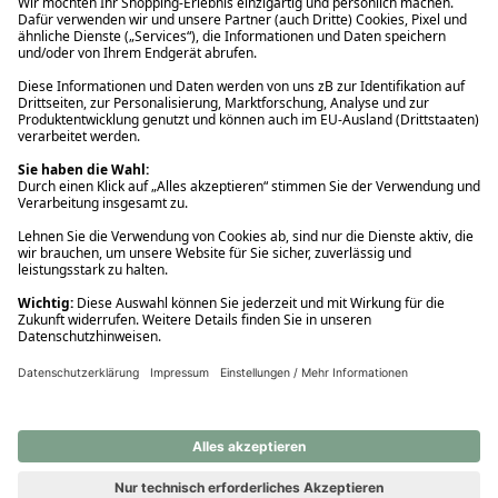
Ups! Da ist etwas schiefgelaufen. Bitte die Seite neu laden oder
nochmals versuchen.
Ups! Da ist etwas schiefgelaufen. Bitte die Seite neu laden oder
nochmals versuchen.
Ups! Da ist etwas schiefgelaufen. Bitte die Seite neu laden oder