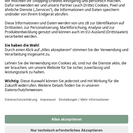
Ups! Da ist etwas schiefgelaufen. Bitte die Seite neu laden oder
nochmals versuchen.
Ups! Da ist etwas schiefgelaufen. Bitte die Seite neu laden oder
nochmals versuchen.
Ups! Da ist etwas schiefgelaufen. Bitte die Seite neu laden oder