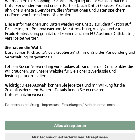
Ups! Da ist etwas schiefgelaufen. Bitte die Seite neu laden oder
nochmals versuchen.
Ups! Da ist etwas schiefgelaufen. Bitte die Seite neu laden oder
nochmals versuchen.
Ups! Da ist etwas schiefgelaufen. Bitte die Seite neu laden oder