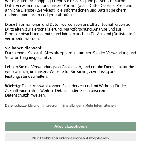
Ups! Da ist etwas schiefgelaufen. Bitte die Seite neu laden oder
nochmals versuchen.
Ups! Da ist etwas schiefgelaufen. Bitte die Seite neu laden oder
nochmals versuchen.
Ups! Da ist etwas schiefgelaufen. Bitte die Seite neu laden oder