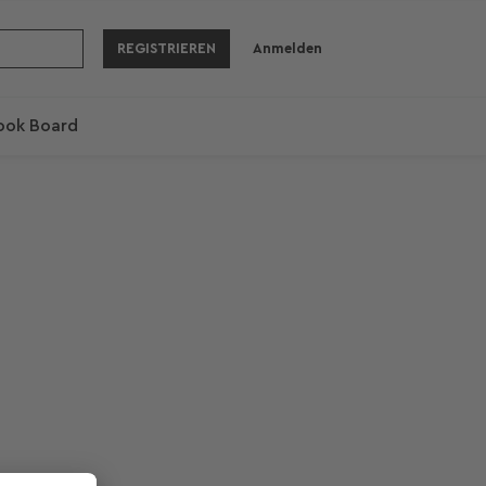
REGISTRIEREN
Anmelden
ook Board