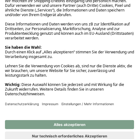
Ups! Da ist etwas schiefgelaufen. Bitte die Seite neu laden oder
nochmals versuchen.
Ups! Da ist etwas schiefgelaufen. Bitte die Seite neu laden oder
nochmals versuchen.
Ups! Da ist etwas schiefgelaufen. Bitte die Seite neu laden oder