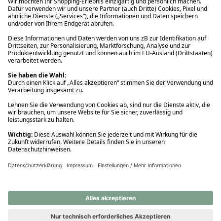
Ups! Da ist etwas schiefgelaufen. Bitte die Seite neu laden oder
nochmals versuchen.
Ups! Da ist etwas schiefgelaufen. Bitte die Seite neu laden oder
nochmals versuchen.
Ups! Da ist etwas schiefgelaufen. Bitte die Seite neu laden oder