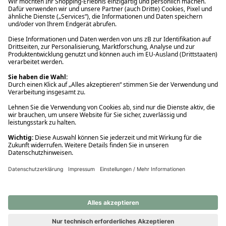
Ups! Da ist etwas schiefgelaufen. Bitte die Seite neu laden oder
nochmals versuchen.
Ups! Da ist etwas schiefgelaufen. Bitte die Seite neu laden oder
nochmals versuchen.
Ups! Da ist etwas schiefgelaufen. Bitte die Seite neu laden oder