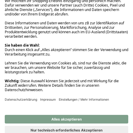
Ups! Da ist etwas schiefgelaufen. Bitte die Seite neu laden oder
nochmals versuchen.
Ups! Da ist etwas schiefgelaufen. Bitte die Seite neu laden oder
nochmals versuchen.
Ups! Da ist etwas schiefgelaufen. Bitte die Seite neu laden oder