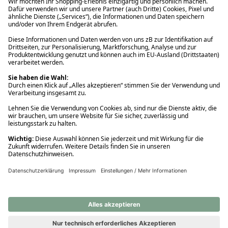
Ups! Da ist etwas schiefgelaufen. Bitte die Seite neu laden oder
nochmals versuchen.
Ups! Da ist etwas schiefgelaufen. Bitte die Seite neu laden oder
nochmals versuchen.
Ups! Da ist etwas schiefgelaufen. Bitte die Seite neu laden oder