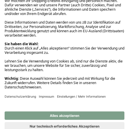
Ups! Da ist etwas schiefgelaufen. Bitte die Seite neu laden oder
nochmals versuchen.
Ups! Da ist etwas schiefgelaufen. Bitte die Seite neu laden oder
nochmals versuchen.
Ups! Da ist etwas schiefgelaufen. Bitte die Seite neu laden oder