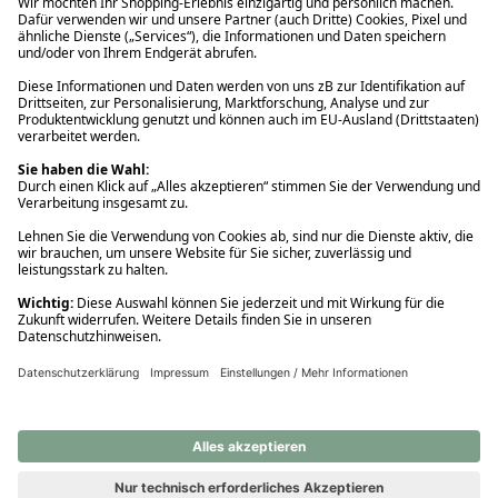
Ups! Da ist etwas schiefgelaufen. Bitte die Seite neu laden oder
nochmals versuchen.
Ups! Da ist etwas schiefgelaufen. Bitte die Seite neu laden oder
nochmals versuchen.
Ups! Da ist etwas schiefgelaufen. Bitte die Seite neu laden oder