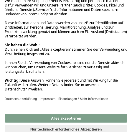
Ups! Da ist etwas schiefgelaufen. Bitte die Seite neu laden oder
nochmals versuchen.
Ups! Da ist etwas schiefgelaufen. Bitte die Seite neu laden oder
nochmals versuchen.
Ups! Da ist etwas schiefgelaufen. Bitte die Seite neu laden oder