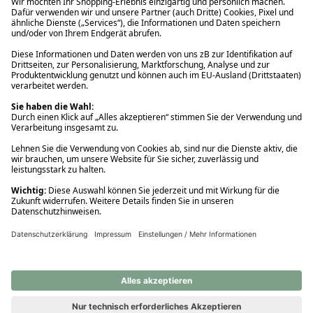
Ups! Da ist etwas schiefgelaufen. Bitte die Seite neu laden oder
nochmals versuchen.
Ups! Da ist etwas schiefgelaufen. Bitte die Seite neu laden oder
nochmals versuchen.
Ups! Da ist etwas schiefgelaufen. Bitte die Seite neu laden oder