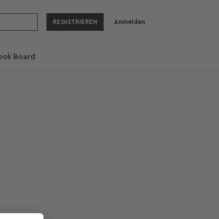
REGISTRIEREN
Anmelden
ook Board