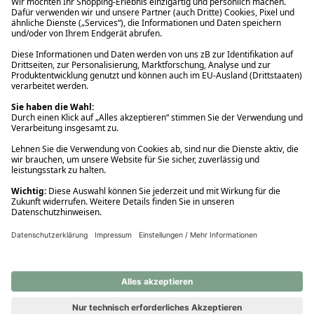
Ups! Da ist etwas schiefgelaufen. Bitte die Seite neu laden oder
nochmals versuchen.
Ups! Da ist etwas schiefgelaufen. Bitte die Seite neu laden oder
nochmals versuchen.
Ups! Da ist etwas schiefgelaufen. Bitte die Seite neu laden oder