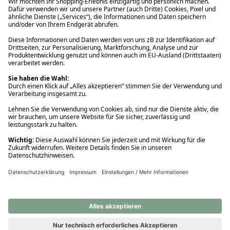
Ups! Da ist etwas schiefgelaufen. Bitte die Seite neu laden oder
nochmals versuchen.
Ups! Da ist etwas schiefgelaufen. Bitte die Seite neu laden oder
nochmals versuchen.
Ups! Da ist etwas schiefgelaufen. Bitte die Seite neu laden oder