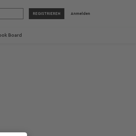
REGISTRIEREN
Anmelden
ook Board