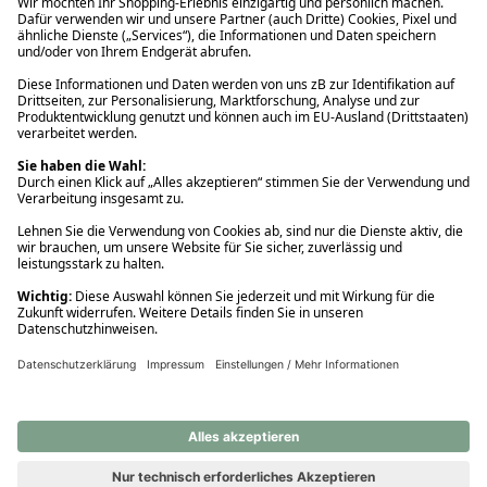
Ups! Da ist etwas schiefgelaufen. Bitte die Seite neu laden oder
nochmals versuchen.
Ups! Da ist etwas schiefgelaufen. Bitte die Seite neu laden oder
nochmals versuchen.
Ups! Da ist etwas schiefgelaufen. Bitte die Seite neu laden oder