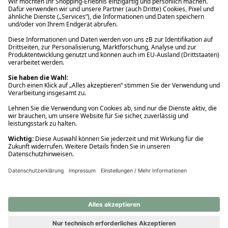
Ups! Da ist etwas schiefgelaufen. Bitte die Seite neu laden oder
nochmals versuchen.
Ups! Da ist etwas schiefgelaufen. Bitte die Seite neu laden oder
nochmals versuchen.
Ups! Da ist etwas schiefgelaufen. Bitte die Seite neu laden oder