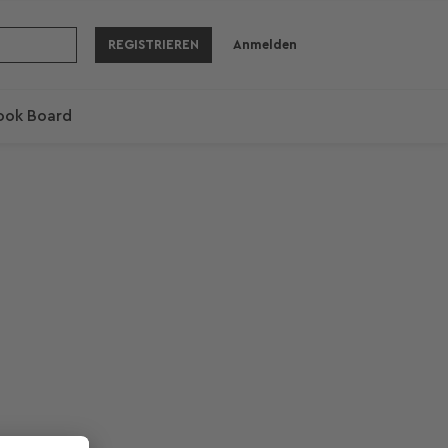
REGISTRIEREN
Anmelden
ook Board