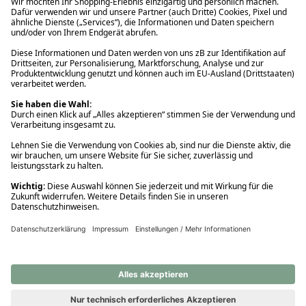
Ups! Da ist etwas schiefgelaufen. Bitte die Seite neu laden oder
nochmals versuchen.
Ups! Da ist etwas schiefgelaufen. Bitte die Seite neu laden oder
nochmals versuchen.
Ups! Da ist etwas schiefgelaufen. Bitte die Seite neu laden oder