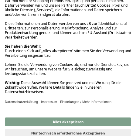
Ups! Da ist etwas schiefgelaufen. Bitte die Seite neu laden oder
nochmals versuchen.
Ups! Da ist etwas schiefgelaufen. Bitte die Seite neu laden oder
nochmals versuchen.
Ups! Da ist etwas schiefgelaufen. Bitte die Seite neu laden oder